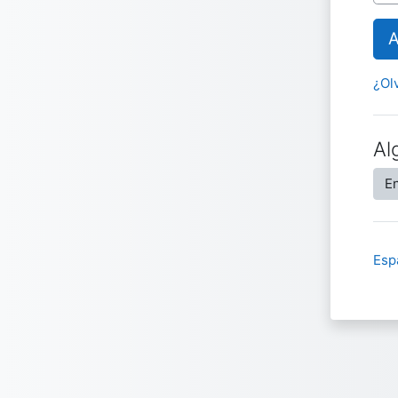
A
¿Ol
Al
En
Espa